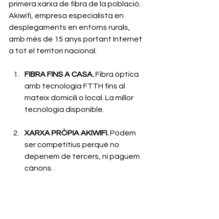
primera xarxa de fibra de la població. 
Akiwifi, empresa especialista en 
desplegaments en entorns rurals, 
amb més de 15 anys portant Internet 
a tot el territori nacional.
FIBRA FINS A CASA. 
Fibra òptica 
amb tecnologia FTTH fins al 
mateix domicili o local. La millor 
tecnologia disponible.
XARXA PRÒPIA AKIWIFI.
 Podem 
ser competitius perquè no 
depenem de tercers, ni paguem 
cànons.