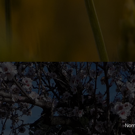
Par
est
Nom