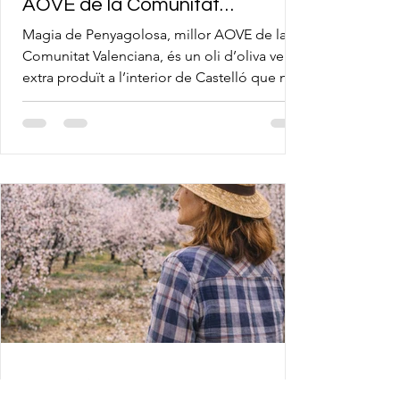
AOVE de la Comunitat
Valenciana
Magia de Penyagolosa, millor AOVE de la
Comunitat Valenciana, és un oli d’oliva verge
extra produït a l’interior de Castelló que naix
d’un projecte basat en la recuperació de
terres, la cooperació i la valorització del
territori. Descobreix un AOVE de qualitat
amb arrels a Penyagolosa.
Mar 11
2 min de lectura